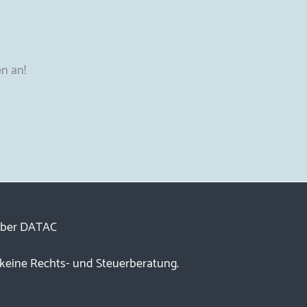
n an!
ber DATAC
 keine Rechts- und Steuerberatung.