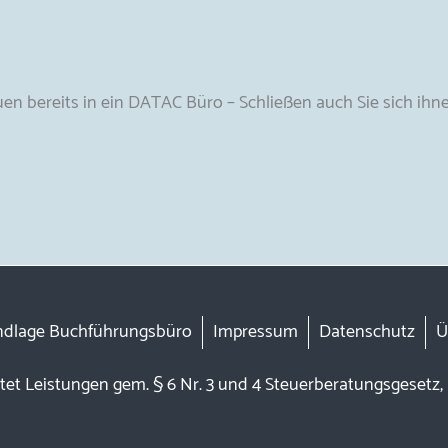
n bereits in ein DATAC Büro – Schließen auch Sie sich ihne
ndlage Buchführungsbüro
Impressum
Datenschutz
Ü
etet Leistungen gem. § 6 Nr. 3 und 4 Steuerberatungsgesetz,