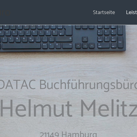
ro
Startseite
Leis
DATAC Buchführungsbür
Helmut Melit
21149 Hamburg